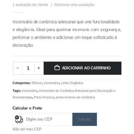
5.00
out of 5
1
avaliação de cliente
|
Adicionar uma avaliação
Incensário de cerâmica artesanal que une funcionalidade
e elegância. Ideal para queimar incensos com segurança,
perfumar o ambiente e adicionar um toque sofisticado à
decoração.
ADICIONAR AO CARRINHO
Categorias:
Difusor
,
Incensário
,
Linha Orgânica
Tags:
Incensário
,
Incensário de Cerâmica Artesanal para Decoração e
Aromaterapia
,
Porta Incenso
,
porta-incenso de cerâmica
Calcular o Frete
Calcular
Não sei meu CEP