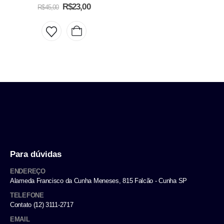
5.00
out of 5
R$
23,00
R$
45,00
Para dúvidas
ENDEREÇO
Alameda Francisco da Cunha Meneses, 815 Falcão - Cunha SP
TELEFONE
Contato (12) 3111-2717
EMAIL