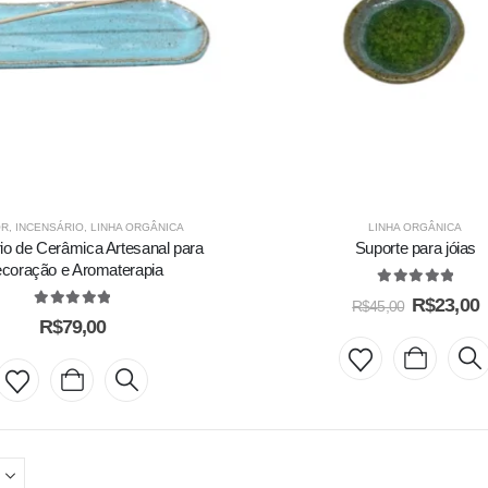
OR
,
INCENSÁRIO
,
LINHA ORGÂNICA
LINHA ORGÂNICA
io de Cerâmica Artesanal para
Suporte para jóias
coração e Aromaterapia
5.00
out of 5
R$
23,00
R$
45,00
5.00
out of 5
R$
79,00