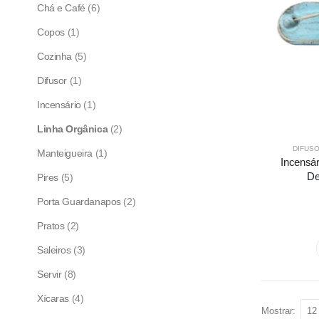
Chá e Café
(6)
Copos
(1)
Cozinha
(5)
Difusor
(1)
Incensário
(1)
Linha Orgânica
(2)
DIFUS
Manteigueira
(1)
Incensár
De
Pires
(5)
Porta Guardanapos
(2)
Pratos
(2)
Saleiros
(3)
Servir
(8)
Xícaras
(4)
Mostrar: