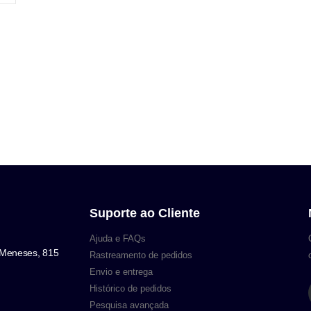
Suporte ao Cliente
Ajuda e FAQs
 Meneses, 815
Rastreamento de pedidos
Envio e entrega
Histórico de pedidos
Pesquisa avançada