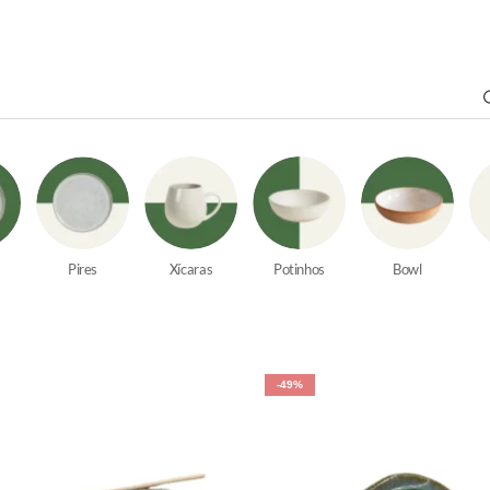
Pires
Xícaras
Potinhos
Bowl
-49%