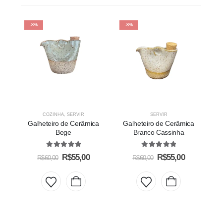
-8%
-8%
COZINHA
,
SERVIR
SERVIR
Galheteiro de Cerâmica
Galheteiro de Cerâmica
G
Bege
Branco Cassinha
V
5.00
out of 5
5.00
out of 5
R$
55,00
R$
55,00
R$
60,00
R$
60,00