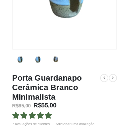
Porta Guardanapo
Cerâmica Branco
Minimalista
R$
55,00
R$
65,00
5.00
out of 5
7
avaliações de clientes
|
Adicionar uma avaliação