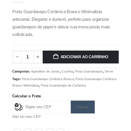
Porta Guardanapo Cerâmica Branco Minimalista
artesanal. Elegante e durável, perfeito para organizar
guardanapos de papel e deixar sua mesa posta mais
sofisticada.
ADICIONAR AO CARRINHO
Categorias:
Aparelhos de Jantar
,
Cozinha
,
Porta Guardanapos
,
Servir
Tags:
Porta Guardanapo Cerâmica Branco
,
Porta Guardanapo Cerâmica
Branco Minimalista
,
Porta Guardanapo de Cerâmica
Calcular o Frete
Calcular
Não sei meu CEP